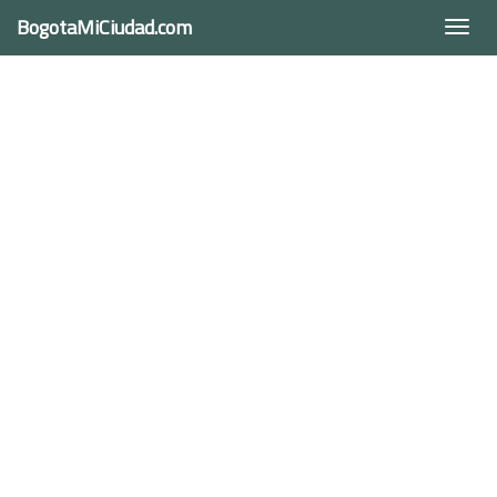
BogotaMiCiudad.com
Togg
navi