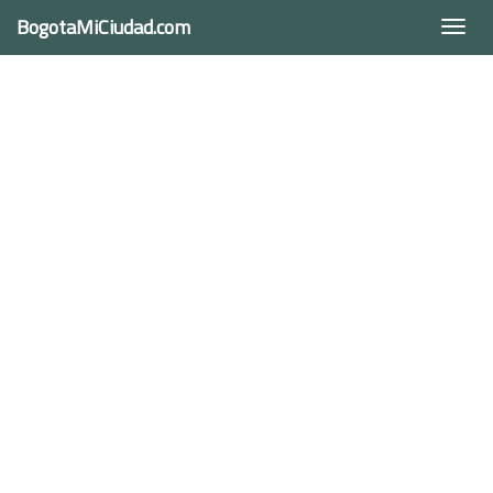
BogotaMiCiudad.com
Togg
navi