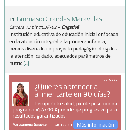
Gimnasio Grandes Maravillas
11.
•
Carrera 73 bis #63F-62
Engativá
Institución educativa de educación inicial enfocada
en la atención integral a la primera infancia,
hemos diseñado un proyecto pedagógico dirigido a
la atención, cuidado, adecuados parámetros de
nutric
[...]
Publicidad
¿Quieres aprender a
alimentarte en 90 días?
Recupera tu salud, pierde peso con mi
programa
Keto 90
. Aprendizaje progresivo para
resultados garantizados.
Más información
Mariaximena Garavito
, tu coach de alimentación