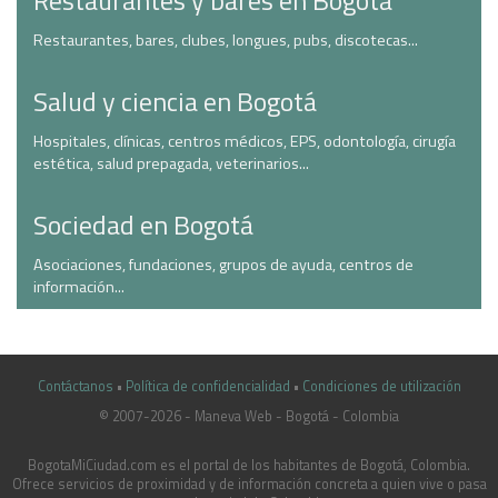
Restaurantes y bares en Bogotá
Restaurantes, bares, clubes, longues, pubs, discotecas...
Salud y ciencia en Bogotá
Hospitales, clínicas, centros médicos, EPS, odontología, cirugía
estética, salud prepagada, veterinarios...
Sociedad en Bogotá
Asociaciones, fundaciones, grupos de ayuda, centros de
información...
Contáctanos
•
Política de confidencialidad
•
Condiciones de utilización
© 2007-2026 - Maneva Web - Bogotá - Colombia
casinoluck.ca
BogotaMiCiudad.com es el portal de los habitantes de Bogotá, Colombia.
Ofrece servicios de proximidad y de información concreta a quien vive o pasa