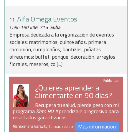
Alfa Omega Eventos
11.
•
Calle 150 #96-71
Suba
Empresa dedicada a la organización de eventos
sociales: matrimonios, quince años, primera
comunión, cumpleaños, bautizos, piñatas.
ofrecemos: buffet, ponque, decoración, arreglos
florales, meseros, co
[...]
Publicidad
¿Quieres aprender a
alimentarte en 90 días?
Recupera tu salud, pierde peso con mi
programa
Keto 90
. Aprendizaje progresivo para
resultados garantizados.
Más información
Mariaximena Garavito
, tu coach de alimentación