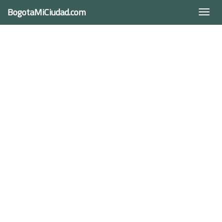
BogotaMiCiudad.com
Togg
navi