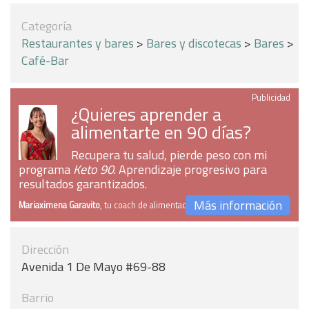
Categoría
Restaurantes y bares
>
Bares y discotecas
>
Bares
>
Café-Bar
Publicidad
¿Quieres aprender a
alimentarte en 90 días?
Recupera tu salud, pierde peso con mi
programa
Keto 90
. Aprendizaje progresivo para
resultados garantizados.
Más información
Mariaximena Garavito
, tu coach de alimentación
Dirección
Avenida 1 De Mayo #69-88
Barrio