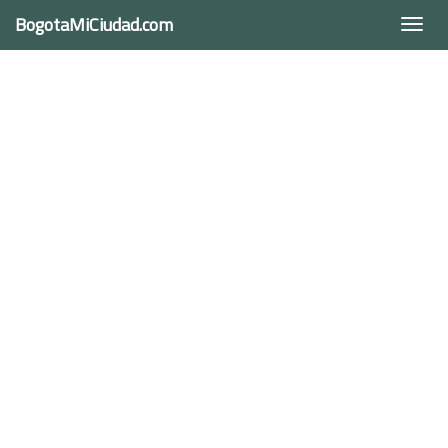
BogotaMiCiudad.com
Togg
navi