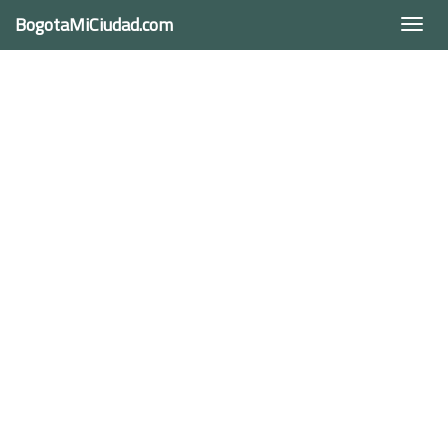
BogotaMiCiudad.com
Togg
navi