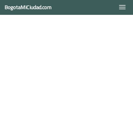
BogotaMiCiudad.com
Togg
navi