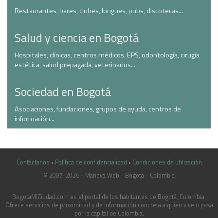
Restaurantes, bares, clubes, longues, pubs, discotecas...
Salud y ciencia en Bogotá
Hospitales, clínicas, centros médicos, EPS, odontología, cirugía
estética, salud prepagada, veterinarios...
Sociedad en Bogotá
Asociaciones, fundaciones, grupos de ayuda, centros de
información...
Contáctanos
•
Política de confidencialidad
•
Condiciones de utilización
© 2007-2026 - Maneva Web - Bogotá - Colombia
casinoluck.ca
BogotaMiCiudad.com es el portal de los habitantes de Bogotá, Colombia.
Ofrece servicios de proximidad y de información concreta a quien vive o pasa
por la capital de Colombia.