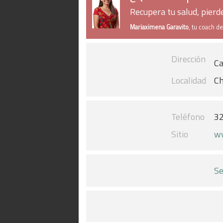
Recupera tu salud, pier
Mariaximena Garavito
, tu coach d
Dirección
Ca
Localidad
Ch
Teléfono
3
Sitio
ww
Se