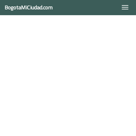
BogotaMiCiudad.com
Togg
navi