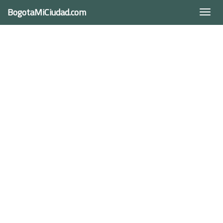
BogotaMiCiudad.com
Togg
navi