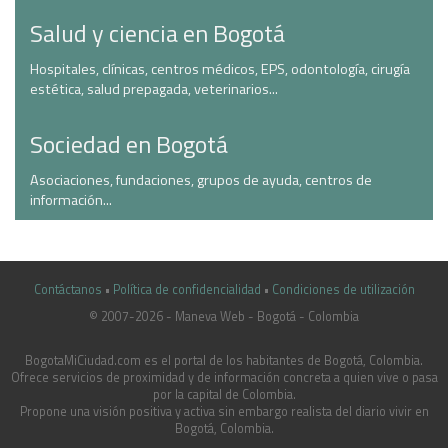
Salud y ciencia en Bogotá
Hospitales, clínicas, centros médicos, EPS, odontología, cirugía
estética, salud prepagada, veterinarios...
Sociedad en Bogotá
Asociaciones, fundaciones, grupos de ayuda, centros de
información...
Contáctanos
•
Política de confidencialidad
•
Condiciones de utilización
© 2007-2026 - Maneva Web - Bogotá - Colombia
casinoluck.ca
BogotaMiCiudad.com es el portal de los habitantes de Bogotá, Colombia.
Ofrece servicios de proximidad y de información concreta a quien vive o pasa
por la capital de Colombia.
Propone una visión positiva y activa sin embargo realista del diario vivir en
Bogotá, Colombia.