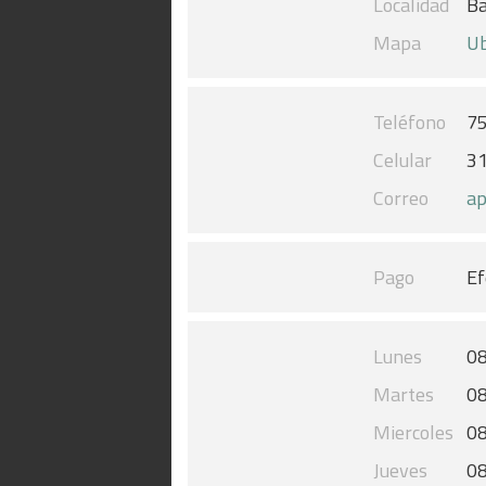
Localidad
Ba
Mapa
Ub
Teléfono
7
Celular
3
Correo
ap
Pago
Ef
Lunes
08
Martes
08
Miercoles
08
Jueves
08