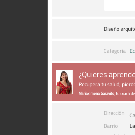
Diseño arquit
Categoría
Ec
¿Quieres aprende
Recupera tu salud, pier
Mariaximena Garavito
, tu coach d
Dirección
Ca
Barrio
La