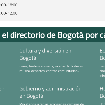
:00-18:00
:00-12:00
 el directorio de Bogotá por c
Cultura y diversión en
Ec
Bogotá
B
Cines, teatros, museos, galerías, bibliotecas,
Ban
música, deportes, centros comunitarios...
abo
inf
en
Gobierno y administración
Ho
en Bogotá
B
Ministerios, alcadías, embajadas, cámaras de
Hot