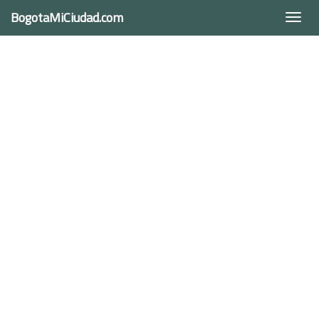
BogotaMiCiudad.com
Togg
navi