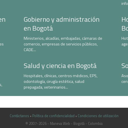
inf
en
Gobierno y administración
Ho
en Bogotá
B
Ministerios, alcadías, embajadas, cámaras de
Hot
nes
comercio, empresas de servicios públicos,
age
CADE...
Salud y ciencia en Bogotá
So
Hospitales, clínicas, centros médicos, EPS,
Aso
odontología, cirugía estética, salud
cen
s,
prepagada, veterinarios...
Contáctanos
•
Política de confidencialidad
•
Condiciones de utilización
© 2007-2026 - Maneva Web - Bogotá - Colombia