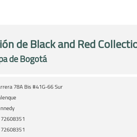
ión de Black and Red Collecti
pa de Bogotá
rrera 78A Bis #41G-66 Sur
lenque
ennedy
172608351
172608351