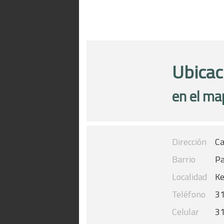
Ubicac
en el ma
Dirección
Ca
Barrio
Pa
Localidad
K
Teléfono
3
Celular
3