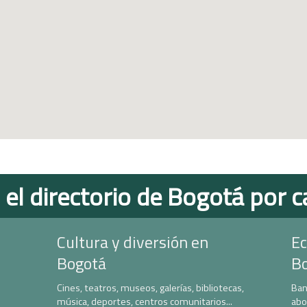
 el directorio de Bogotá por c
Cultura y diversión en
Ec
Bogotá
B
Cines, teatros, museos, galerías, bibliotecas,
Ban
música, deportes, centros comunitarios...
abo