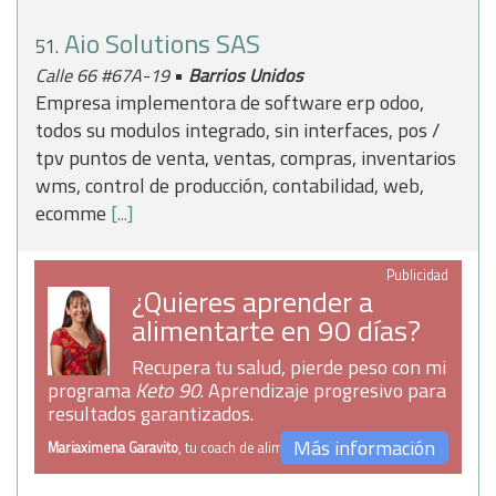
Aio Solutions SAS
51.
•
Calle 66 #67A-19
Barrios Unidos
Empresa implementora de software erp odoo,
todos su modulos integrado, sin interfaces, pos /
tpv puntos de venta, ventas, compras, inventarios
wms, control de producción, contabilidad, web,
ecomme
[...]
Publicidad
¿Quieres aprender a
alimentarte en 90 días?
Recupera tu salud, pierde peso con mi
programa
Keto 90
. Aprendizaje progresivo para
resultados garantizados.
Más información
Mariaximena Garavito
, tu coach de alimentación