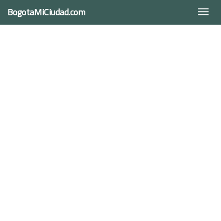
BogotaMiCiudad.com
Togg
navi