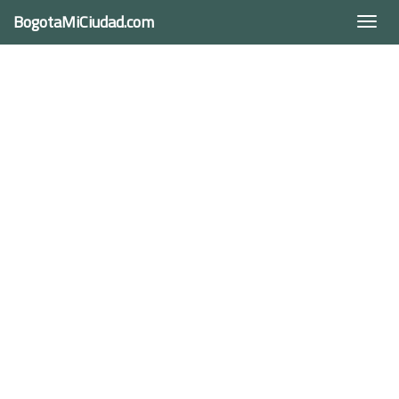
BogotaMiCiudad.com
Togg
navi