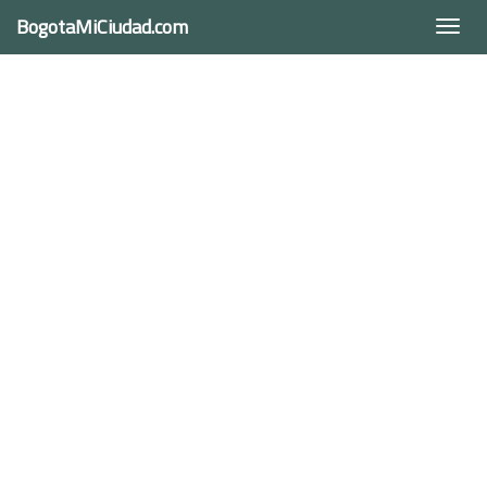
BogotaMiCiudad.com
Togg
navi